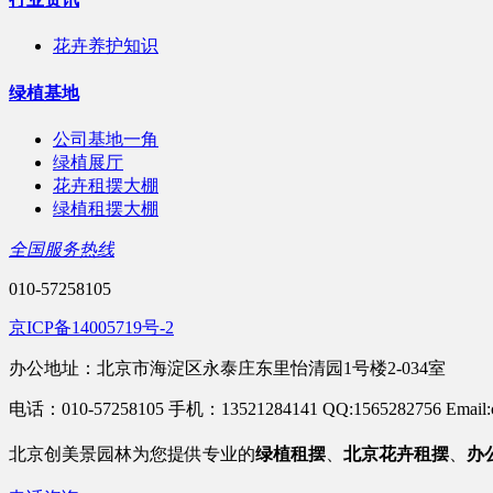
花卉养护知识
绿植基地
公司基地一角
绿植展厅
花卉租摆大棚
绿植租摆大棚
全国服务热线
010-57258105
京ICP备14005719号-2
办公地址：北京市海淀区永泰庄东里怡清园1号楼2-034室
电话：010-57258105 手机：13521284141 QQ:1565282756 Email:c
北京
创美景园林为您提供专业的
绿植租摆
、
北京花卉租摆
、
办