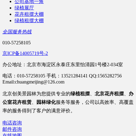
公司基地一角
绿植展厅
花卉租摆大棚
绿植租摆大棚
全国服务热线
010-57258105
京ICP备14005719号-2
办公地址：北京市海淀区永泰庄东里怡清园1号楼2-034室
电话：010-57258105 手机：13521284141 QQ:1565282756
Email:chuangmeijing@126.com
北京
创美景园林为您提供专业的
绿植租摆
、
北京花卉租摆
、
办
公室
花卉租赁
、
园林绿化
服务等服务
，公司以高效率、高覆盖
率的服务得到了客户的满意评价。
电话咨询
邮件咨询
在线地图