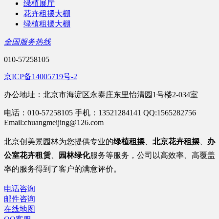
绿植展厅
花卉租摆大棚
绿植租摆大棚
全国服务热线
010-57258105
京ICP备14005719号-2
办公地址：北京市海淀区永泰庄东里怡清园1号楼2-034室
电话：010-57258105 手机：13521284141 QQ:1565282756
Email:chuangmeijing@126.com
北京
创美景园林为您提供专业的
绿植租摆
、
北京花卉租摆
、
办
公室
花卉租赁
、
园林绿化
服务等服务
，公司以高效率、高覆盖
率的服务得到了客户的满意评价。
电话咨询
邮件咨询
在线地图