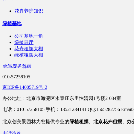
花卉养护知识
绿植基地
公司基地一角
绿植展厅
花卉租摆大棚
绿植租摆大棚
全国服务热线
010-57258105
京ICP备14005719号-2
办公地址：北京市海淀区永泰庄东里怡清园1号楼2-034室
电话：010-57258105 手机：13521284141 QQ:1565282756 Email:c
北京
创美景园林为您提供专业的
绿植租摆
、
北京花卉租摆
、
办
电话咨询