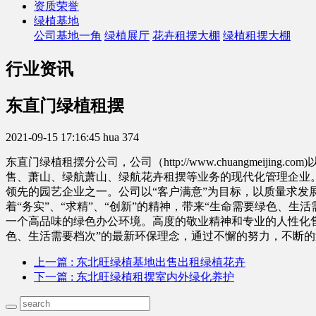
资质荣誉
绿植基地
公司基地一角
绿植展厅
花卉租摆大棚
绿植租摆大棚
行业资讯
东直门绿植租摆
2021-09-15 17:16:45
hua
374
东直门绿植租摆分公司，公司（http://www.chuangme
售、萧山、绿航萧山、绿航花卉租摆等业务的现代化管理企业
领先的园艺企业之一。公司以“客户满意”为目标，以质量求
着“务实”、“求精”、“创新”的精神，带来“生命需要绿色、
一个高品味的绿色办公环境。高度的敬业精神和专业的人性化售
色、生活需要档次”的最新环保理念，通过不懈的努力，不断
上一篇
: 东北旺绿植基地出售出租绿植花卉
下一篇
: 东北旺绿植租摆室内外绿化养护