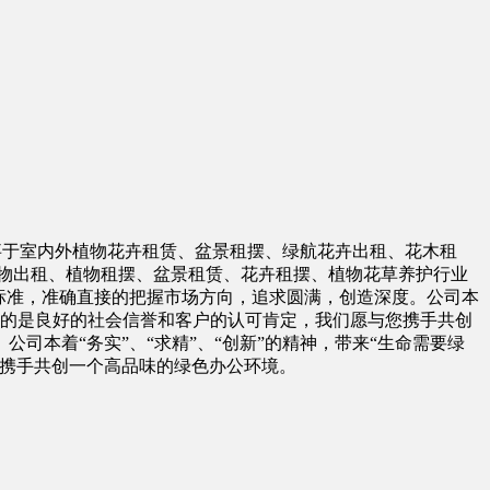
，是一家从事于室内外植物花卉租赁、盆景租摆、绿航花卉出租、花木租
物出租、植物租摆、盆景租赁、花卉租摆、植物花草养护行业
标准，准确直接的把握市场方向，追求圆满，创造深度。公司本
换来的是良好的社会信誉和客户的认可肯定，我们愿与您携手共创
本着“务实”、“求精”、“创新”的精神，带来“生命需要绿
您携手共创一个高品味的绿色办公环境。