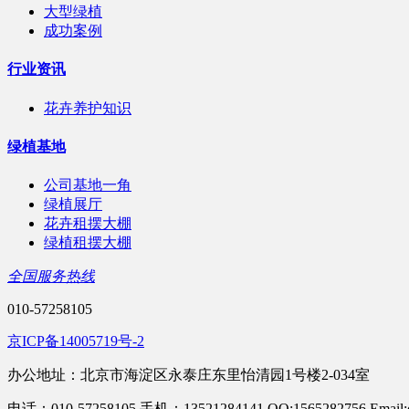
大型绿植
成功案例
行业资讯
花卉养护知识
绿植基地
公司基地一角
绿植展厅
花卉租摆大棚
绿植租摆大棚
全国服务热线
010-57258105
京ICP备14005719号-2
办公地址：北京市海淀区永泰庄东里怡清园1号楼2-034室
电话：010-57258105 手机：13521284141 QQ:1565282756 Email:c