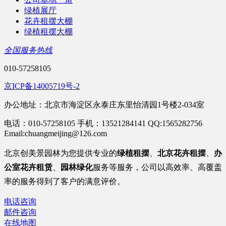
绿植展厅
花卉租摆大棚
绿植租摆大棚
全国服务热线
010-57258105
京ICP备14005719号-2
办公地址：北京市海淀区永泰庄东里怡清园1号楼2-034室
电话：010-57258105 手机：13521284141 QQ:1565282756
Email:chuangmeijing@126.com
北京
创美景园林为您提供专业的
绿植租摆
、
北京花卉租摆
、
办
公室
花卉租赁
、
园林绿化
服务等服务
，公司以高效率、高覆盖
率的服务得到了客户的满意评价。
电话咨询
邮件咨询
在线地图