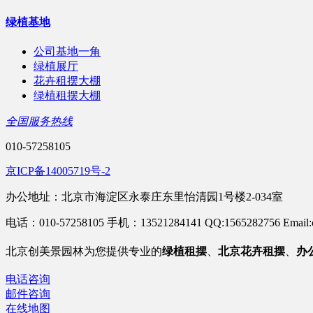
绿植基地
公司基地一角
绿植展厅
花卉租摆大棚
绿植租摆大棚
全国服务热线
010-57258105
京ICP备14005719号-2
办公地址：北京市海淀区永泰庄东里怡清园1号楼2-034室
电话：010-57258105 手机：13521284141 QQ:1565282756 Email:c
北京
创美景园林为您提供专业的
绿植租摆
、
北京花卉租摆
、
办
电话咨询
邮件咨询
在线地图