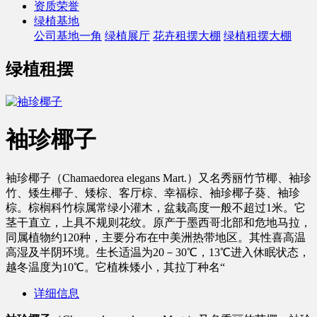
资质荣誉
绿植基地
公司基地一角
绿植展厅
花卉租摆大棚
绿植租摆大棚
绿植租摆
袖珍椰子
袖珍椰子（Chamaedorea elegans Mart.）又名秀丽竹节椰、袖珍
竹、矮生椰子、矮棕、客厅棕、幸福棕、袖珍椰子葵、袖珍
棕。棕榈科竹棕属常绿小灌木，盆栽高度一般不超过1米。它
茎干直立，上具不规则花纹。原产于墨西哥北部和危地马拉，
同属植物约120种，主要分布在中美洲热带地区。其性喜高温
高湿及半阴环境。生长适温为20－30℃，13℃进入休眠状态，
越冬温度为10℃。它植株矮小，其拉丁种名“
详细信息