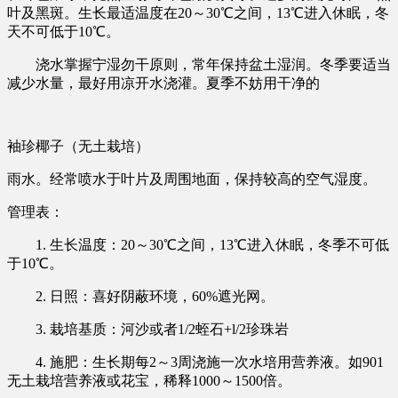
叶及黑斑。生长最适温度在20～30℃之间，13℃进入休眠，冬
天不可低于10℃。
浇水掌握宁湿勿干原则，常年保持盆土湿润。冬季要适当
减少水量，最好用凉开水浇灌。夏季不妨用干净的
袖珍椰子（无土栽培）
雨水。经常喷水于叶片及周围地面，保持较高的空气湿度。
管理表：
1. 生长温度：20～30℃之间，13℃进入休眠，冬季不可低
于10℃。
2. 日照：喜好阴蔽环境，60%遮光网。
3. 栽培基质：河沙或者1/2蛭石+l/2珍珠岩
4. 施肥：生长期每2～3周浇施一次水培用营养液。如901
无土栽培营养液或花宝，稀释1000～1500倍。