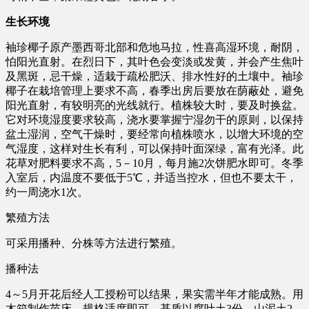
生长环境
袖珍椰子原产墨西哥北部和危地马拉，性喜高湿环境，耐阴，
怕阳光直射。在烈日下，其叶色会变淡或发黄，并会产生焦叶
及黑斑，忌干燥，适栽于疏松肥沃、排水性好的土壤中。袖珍
椰子在栽培管理上要求不高，春季出房后要放在荫蔽处，避免
阳光直射，有较明亮的光线就行。植株较大时，要及时换盆。
它对环境湿度要求较高，浇水要掌握宁湿勿干的原则，以保持
盆土湿润，空气干燥时，要经常向植株喷水，以增大环境的空
气湿度，这样对生长有利，可以保持叶面深绿，富有光泽。此
花草对肥料要求不高，5－10月，每月施2次饼肥水即可。冬季
入室后，内温度不要低于5℃，并适当控水，但也不要太干，
约一周浇水1次。
繁殖方法
可采用播种、分株等方法进行繁殖。
播种法
4～5月开花后经人工授粉可以结果，果实需半年才能成熟。用
木箱制作苗床，规格适度即可。基质以腐叶土3份、山泥土2