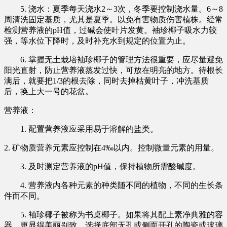
5. 浇水：夏季每天浇水2～3次，冬季要控制浇水量。6～8
周清洗固定基质，尤其是夏季。以免有害物质伤害植株。经常
检测营养液的pH值，过碱会使叶片发黄。袖珍椰子吸水力较
强，等水位下降时，及时补充水到规定的位置为止。
6. 掌握无土栽培袖珍椰子的管理方法很重要，应尽量避免
阳光直射，防止营养液蒸发过快，可放在明亮的地方。待根长
满后，就要把1/3的根去除，同时去掉枯黄叶子，冲洗基质
后，换上大一号的花盆。
营养液：
1. 配置营养液应采用易于溶解的盐类。
2. 矿物质营养元素应控制在4‰以内。控制微量元素的用量。
3. 及时测定营养液的pH值，保持植物所需酸碱度。
4. 营养液内各种元素的种类随不同的植物，不同的生长条
件而不同。
5. 袖珍椰子被称为书桌椰子。如果将其配上素净典雅的容
器，更显得美丽别致。选择底部无孔或侧面开孔的陶瓷或玻璃