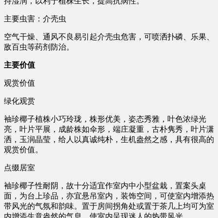
持湿润，以利于植株生长，提高抗病性。
主要虫害：介壳虫
空气干燥、通风不良易引起介壳虫危害，可喷洒扑磷、乐果、
敌百虫等药剂防治。
主要价值
观赏价值
绿化观赏
袖珍椰子植株小巧玲珑，株形优美，姿态秀雅，叶色浓绿光
亮，叶片平展，成龄株如伞形，端庄凝重，古朴隽秀，叶片潇
洒，玉润晶莹，给人以真诚纯朴，生机盎然之感，具有很高的
观赏价值。
点缀居室
袖珍椰子性耐阴，故十分适宜作室内中小型盆栽，置案头桌
面，为台上珍品，亦宜悬吊室内，装饰空间，可使室内增添热
带风光的气氛和韵味。置于房间拐角处或置于茶几上均可为室
内增添生意盎然的气息，使室内呈现迷人的热带风光。