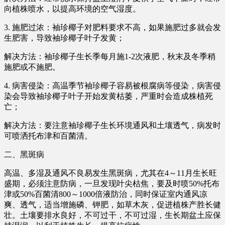
向植株喷水，以提高环境的空气湿度。
3. 施肥过浓：袖珍椰子对肥料要求不高，如果施肥过多就会发
生肥害，导致袖珍椰子叶子发黄；
解决方法：袖珍椰子生长季每月施1-2次液肥，秋末及冬季稍
施肥或不施肥。
4. 病害侵染：高温季节袖珍椰子容易被根腐病等侵染，病害侵
染会导致袖珍椰子叶子开始发黄枯萎，严重时会造成株植死
亡；
解决方法：要注意袖珍椰子生长环境通风和土壤透气，病发时
可喷洒托布津和百菌清。
二、黑斑病
高温、多湿及通风不良易发生黑斑病，尤其在4～11月生长旺
盛期，必须注意防病，一旦发现叶尖枯焦，要及时喷50%托布
津或50%百菌清800～1000倍液防治，同时保证室内通风凉
爽、透气，适当增施磷、钾肥，如草木灰，促进植株产胜长健
壮。土壤要排水良好，不可过干，不可过湿，生长期盆土应保