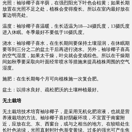
光照：袖珍椰子喜半荫，在强烈阳光下叶色会枯黄；如果长期
放置在光照不足之处，植株会变得瘦长。所以在室内最好放在
窗边明亮处。
温度：袖珍椰子喜温暖，生长适温为18—24摄氏度，13摄氏度
进入休眠。冬季最好不要低于10摄氏度。
浇水：袖珍椰子喜水，在生长期间要保持土壤湿润，在休眠期
要等到三分之二的盆土干后再进行浇水。另外，袖珍椰子喜高
的空气湿度，如果太干燥，叶尖就会变成棕色。所以在干燥期
间如秋季要采取向叶面经常喷水等措施来提高植株周围的空气
湿度。
施肥：在生长期每个月可向植株施一次复合肥。
盆土：以排水良好、疏松肥沃的土壤种植最好。
无土栽培
无土栽培技术培育袖珍椰子，是采用无机化肥溶液，也就是营
养液栽培的方法。袖珍椰子喜好阴蔽环境，不宜置于南窗附
近，应放在北、东、西窗台，或与之相当的地方。在较暗处生
长叶色浓绿，光照直射时叶色渐变黄绿。过多的强光可产生焦