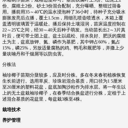
份、腐殖土2份、砂土3份混合配制，充分曝晒、整细过筛备
用。播前用35～40℃的温水浸泡种了36小时，待种子充分吸水
膨胀发亮后点播，覆土1.5cm，用细孔喷壶喷透水，木箱上覆
盖透明玻璃置于温暖处。播后保持土壤湿润，苗床温度控制在
22～25℃之间，经30～40天后种子萌发。当幼苗长出2～3片真
叶后，便可带士团上盆。盆土以疏松、排水良好、肥沃的腐殖
土为主，盆底放钾、氮、磷作为基肥，其中钾占60%，氮占
15%，磷25%，另放适量腐熟的鸡、鸭毛和厩肥等，并撒上少
量呋喃丹和干烟屑等以防虫害。
分株法
袖珍椰子苗期分蘖较多，应及时分株。多在冬末春初植株恢复
生长前进行。选用草炭、珍珠岩混合基质，用口径为1 5厘米
至20厘米的塑料花盆，盆底加陶沙粒作为排水层。将一年生以
上的无土盆栽袖珍椰子，在春季结合换盆进行分株，定植于上
述混合基质的花盆里，每盆栽3株至4株。
栽培技术
养护管理