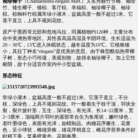
袖珍椰子
（Chamaedorea elegans Mart.）又名秀丽竹节椰、袖珍
竹、矮生椰子、矮棕、客厅棕、幸福棕、袖珍椰子葵、袖珍
棕。棕榈科竹棕属常绿小灌木，盆栽高度一般不超过1米。它
茎干直立，上具不规则花纹。
原产于墨西哥北部和危地马拉，同属植物约120种，主要分布
在中美洲热带地区。其性喜高温高湿及半阴环境。生长适温为
20－30℃，13℃进入休眠状态，越冬温度为10℃。它植株矮
小，其拉丁种名“elegans”是优美的意思。由于株型酷似热带椰
子树，形态小巧玲珑，美观别致，故得名袖珍椰子。加上它性
耐阴，故十分适宜作室内中小型盆栽。
形态特征
常绿小灌木，盆栽高度一般不超过1米。它茎干直立，不分
枝，深绿色，上具不规则花纹。叶一般着生于枝干顶，羽状全
裂，裂片披针形，互生，深绿色，有光泽。长14~22厘米，宽
2~3厘米，顶端两片羽叶的基部常合生为鱼尾状，嫩叶绿色，
老叶墨绿色，表面有光泽，如蜡制品。肉穗花序腋生，花黄
色，呈小球状，雌雄异株，雄花序稍直立，雌花序营养条件好
时稍下垂，桨果橙黄色。花期春季。