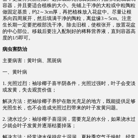
容器，并且要适合植株的大小。先铺上干净的大粒或中粒陶粒
做固定基质，约2～3cm厚，再把植株放入花盆中。尽量让根
系向四周展开，然后填满干净的陶粒，离盆缘3～5cm。注意
生长期一定要把根部洗干净。除去旧根，使根张开，放置花盆
的中心部位。移栽后要注入配制好的稀释营养液，直到容器高
度的1/5即可。
病虫害防治
主要病害：黄叶病、黑斑病
一、黄叶病
1. 光照过烈：袖珍椰子喜半阴条件，光照过强时，叶子会变淡
或发黄，失去观赏价值；
解决方法：把袖珍椰子养护在散光充足的地方，既能提供足够
光照生长，也不会造成光照过烈带来的叶子发黄问题。
2. 浇水过少：袖珍椰子喜湿润，需要充足的水分，如果浇水过
少就会叶子发黄并逐渐枯萎掉落；
解决方法：经常浇水保持盆土湿润，夏秋季空气干燥时，经常