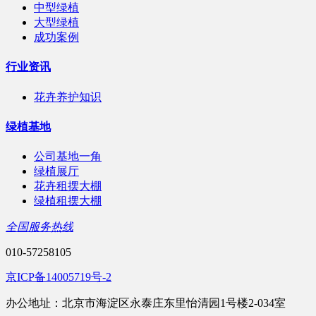
中型绿植
大型绿植
成功案例
行业资讯
花卉养护知识
绿植基地
公司基地一角
绿植展厅
花卉租摆大棚
绿植租摆大棚
全国服务热线
010-57258105
京ICP备14005719号-2
办公地址：北京市海淀区永泰庄东里怡清园1号楼2-034室